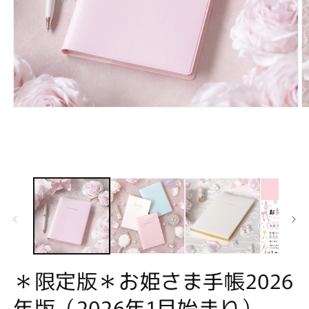
モ
ー
ダ
ル
で
メ
デ
ィ
ア
(1)
(2
を
開
く
＊限定版＊お姫さま手帳2026
年版（2026年1月始まり）