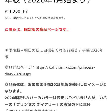
通
¥11,000 JPY
常
税込。
配送料
はチェックアウト時に計算されます。
価
格
こちらは、限定版の商品ページです。
＊限定版＊明日の私に自信をくれるお姫さま手帳 2026年
版
商品詳細ページ：
https://koharamiki.com/princess-
diary2026.aspx
商品画像は、お姫さま手帳2025年版を使用したイメージと
なります。
2026年版も
カバーのカラーは変更はございませんが、カバ
ーの「プリンセス ダイアリー」の表記の下に年号
「2026」の箔が追加されます。