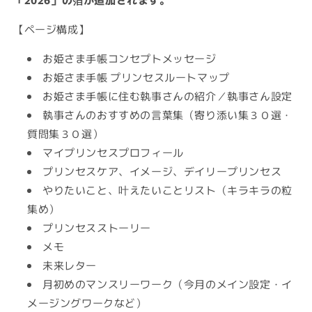
【ページ構成】
お姫さま手帳コンセプトメッセージ
お姫さま手帳 プリンセスルートマップ
お姫さま手帳に
住む
執事さん
の
紹介／執事さん設定
執事さん
のおすすめの言葉集（寄り添い集３０選・
質問集３０選）
マイプリンセスプロフィール
プリンセスケア、イメージ、デイリープリンセス
やりたいこと、叶えたいことリスト（キラキラの粒
集め）
プリンセスストーリー
メモ
未来レター
月
初め
の
マンスリー
ワーク
（今月のメイン設定・イ
メージングワークなど
）