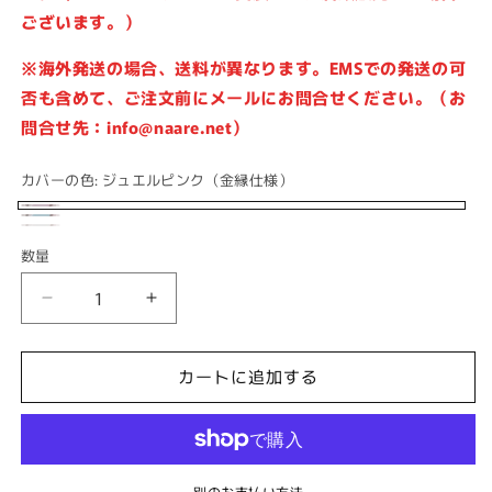
ございます。）
※海外発送の場合、送料が異なります。EMSでの発送の可
否も含めて、ご注文前にメールにお問合せください。（お
問合せ先：info@naare.net）
カバーの色:
ジュエルピンク（金縁仕様）
ジ
パ
ブ
バ
ュ
数量
ー
ル
リ
エ
ル
ー
エ
ル
＊
＊
ブ
ム
ー
限
限
ピ
ル
ホ
シ
定
定
ン
カートに追加する
ー
ワ
ョ
版
版
ク
（金
＊
＊
イ
ン
（金
縁
お
お
ト
は
縁
仕
姫
姫
（金
売
仕
別のお支払い方法