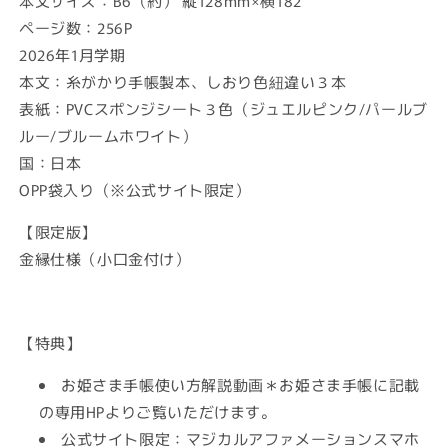
本文サイズ：B6（約） 縦128mm×横182
ページ数：256P
2026年1月学期
本文：糸がかり手帳製本、しおり色紐違い３本
表紙：PVCスポンジシート３色（ジュエルピンク/パールブ
ルー/ブルームホワイト）
国：日本
OPP袋入り（※公式サイト限定）
【限定版】
金縁仕様（小口金付け）
【特典】
お姫さま手帳使い方解説動画＊お姫さま手帳に記載
の専用HPよりご覧いただけます。
公式サイト限定：マジカルアファメーションスマホ