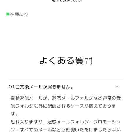
さ
さ
様）
縁
り
様）
ま
ま
仕
切
在庫あり
手
手
様）
れ
帳
帳
て
2026
2026
年
年
い
版
版
る
（2026
（2026
か
年
よくある質問
年
販
1
1
売
月
月
で
始
始
き
ま
ま
Q1.注文後メールが届きません。
り）
り）
ま
自動返信メールが、迷惑メールフォルダなど通常の受
の
の
せ
数
数
信フォルダ以外に配信されるケースが増えておりま
ん
量
量
す。
を
を
恐れ入りますが、迷惑メールフォルダ・プロモーショ
減
増
ン・すべてのメールなどご確認いただけましたら幸い