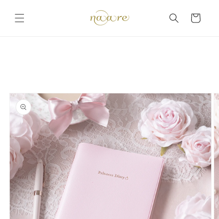
コンテ
カ
ンツに
ー
進む
ト
商品情
報にス
キップ